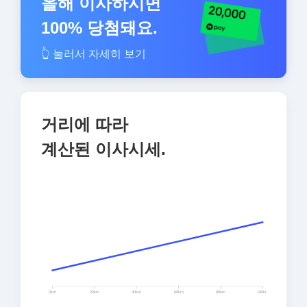
올해 이사하시면
100% 당첨돼요.
👆 눌러서 자세히 보기
거리에 따라
계산된 이사시세.
0
km
20
km
40
km
60
km
80
km
100
km