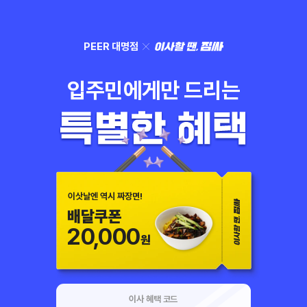
PEER 대명점
입주민에게만 드리는
이삿날엔 역시 짜장면!
배달쿠폰
20,000
원
이사 혜택 코드